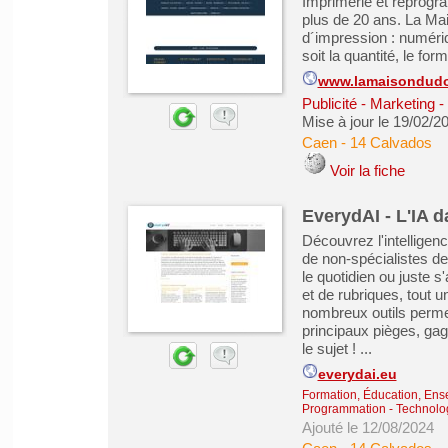
Imprimerie et reprogr
plus de 20 ans. La Ma
d´impression : numériq
soit la quantité, le fo
www.lamaisondud
Publicité - Marketing
Mise à jour le 19/02/2
Caen
-
14 Calvados
Voir la fiche
EverydAI - L'IA d
Découvrez l'intelligenc
de non-spécialistes de 
le quotidien ou juste s
et de rubriques, tout 
nombreux outils permett
principaux pièges, ga
le sujet ! ...
everydai.eu
Formation, Éducation, Ens
Programmation - Technolog
Ajouté le 12/08/2024