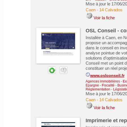
Mise à jour le 17/06/2
Caen
-
14 Calvados
Voir la fiche
OSL Conseil - co
Installée à Caen, en 
propose un accompagne
dans le conseil en inv
analyse pointue de vot
solutions d’optimisatio
Conseil met un point d
constituer un réel proje
www.oslconseil.fr
Agences immobilières - Exp
Epargne - Fiscalité
-
Busin
Réglementation - Législati
Mise à jour le 17/06/2
Caen
-
14 Calvados
Voir la fiche
Imprimerie et re