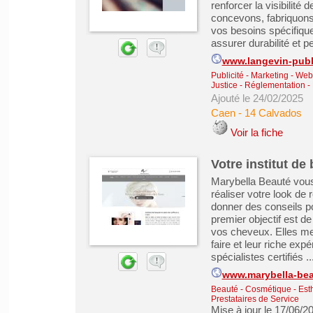
renforcer la visibilité
concevons, fabriquons
vos besoins spécifique
assurer durabilité et p
www.langevin-publi
Publicité - Marketing - We
Justice - Réglementation - 
Ajouté le 24/02/2025
Caen
-
14 Calvados
Voir la fiche
Votre institut de
Marybella Beauté vous 
réaliser votre look d
donner des conseils po
premier objectif est de
vos cheveux. Elles met
faire et leur riche exp
spécialistes certifiés ..
www.marybella-bea
Beauté - Cosmétique - Est
Prestataires de Service
Mise à jour le 17/06/2