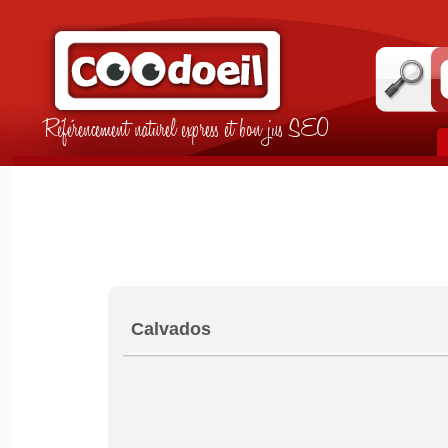
Référencement naturel express et bon jus SEO
Calvados