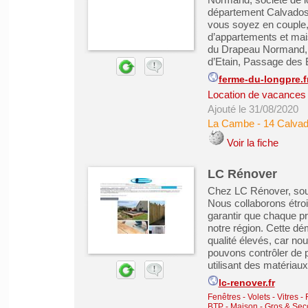
département Calvados
vous soyez en couple, 
d’appartements et mai
du Drapeau Normand, m
d’Etain, Passage des B
ferme-du-longpre.f
Location de vacances &
Ajouté le 31/08/2020
La Cambe
-
14 Calva
Voir la fiche
LC Rénover
Chez LC Rénover, sout
Nous collaborons étro
garantir que chaque pr
notre région. Cette d
qualité élevés, car no
pouvons contrôler de pr
utilisant des matériaux 
lc-renover.fr
Fenêtres - Volets - Vitres -
BTP - Maison - Gros & Se