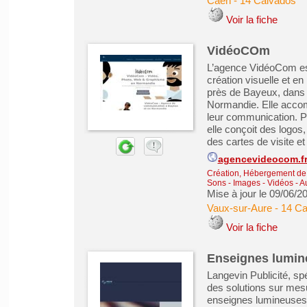
Caen
-
14 Calvados
Voir la fiche
VidéoCOm
L’agence VidéoCom es
création visuelle et en
près de Bayeux, dans l
Normandie. Elle accom
leur communication. Pou
elle conçoit des logos
des cartes de visite et 
agencevideocom.f
Création, Hébergement de s
Sons - Images - Vidéos - A
Mise à jour le 09/06/2
Vaux-sur-Aure
-
14 Ca
Voir la fiche
Enseignes lumin
Langevin Publicité, s
des solutions sur mesu
enseignes lumineuses s