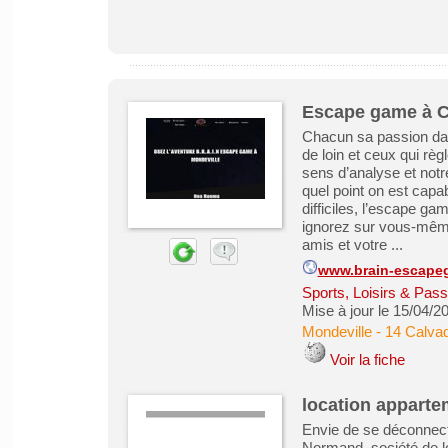
Escape game à 
Chacun sa passion dans
de loin et ceux qui rè
sens d’analyse et notre
quel point on est capa
difficiles, l’escape g
ignorez sur vous-même
amis et votre ...
www.brain-escapeg
Sports, Loisirs & Pass
Mise à jour le 15/04/2
Mondeville
-
14 Calva
Voir la fiche
location appart
Envie de se déconnect
Normand, société de l