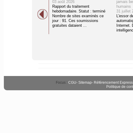
03 août 2026
jamais be
Rapport du traitement
humains
hebdomadaire. Statut : terminé
31 juillet
Nombre de sites examinés ce
L'essor d
jour : 91. Ces soumissions
automati
gratuites dataient ...
Internet. 
intelligenc
Focus :
CGU
-
Sitemap
-
Référencement Express
Politique de conf