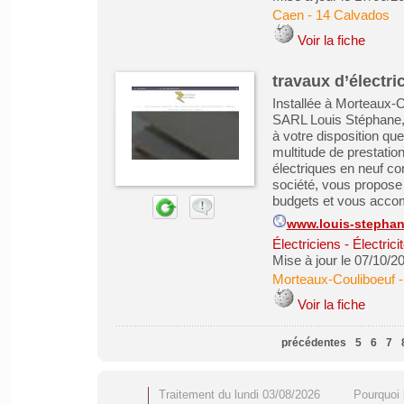
Caen
-
14 Calvados
Voir la fiche
travaux d’électr
Installée à Morteaux-
SARL Louis Stéphane, s
à votre disposition qu
multitude de prestatio
électriques en neuf c
société, vous propose 
budgets et vous accom
www.louis-stephan
Électriciens - Électric
Mise à jour le 07/10/2
Morteaux-Couliboeuf
Voir la fiche
précédentes
5
6
7
Traitement du lundi 03/08/2026
Pourquoi 