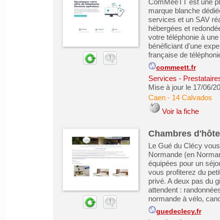
ComMeeTT est une plat
marque blanche dédiée 
services et un SAV réa
hébergées et redondée
votre téléphonie à un
bénéficiant d'une exp
française de téléphonie
commeett.fr
Services - Prestataire
Mise à jour le 17/06/2
Caen
-
14 Calvados
Voir la fiche
Chambres d'hôte
Le Gué du Clécy vous 
Normande (en Normand
équipées pour un séjou
vous profiterez du peti
privé. A deux pas du g
attendent : randonnées,
normande à vélo, canoé
guedeclecy.fr