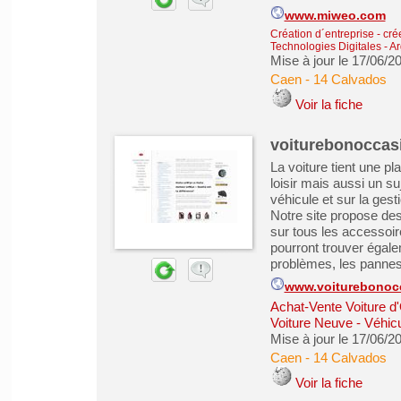
www.miweo.com
Création d´entreprise - cré
Technologies Digitales
-
Ar
Mise à jour le 17/06/2
Caen
-
14 Calvados
Voir la fiche
voiturebonoccas
La voiture tient une pl
loisir mais aussi un s
véhicule et sur la gest
Notre site propose des
sur tous les accessoire
pourront trouver égale
problèmes, les pannes 
www.voiturebonocca
Achat-Vente Voiture d
Voiture Neuve - Véhic
Mise à jour le 17/06/2
Caen
-
14 Calvados
Voir la fiche