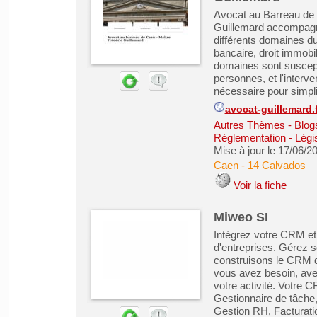
Avocat au Barreau de C
Guillemard accompagne
différents domaines du 
bancaire, droit immobil
domaines sont suscept
personnes, et l'interve
nécessaire pour simplif
avocat-guillemard.f
Autres Thèmes - Blogs
Réglementation - Légis
Mise à jour le 17/06/2
Caen
-
14 Calvados
Voir la fiche
Miweo SI
Intégrez votre CRM et 
d'entreprises. Gérez 
construisons le CRM q
vous avez besoin, avec
votre activité. Votre 
Gestionnaire de tâche,
Gestion RH, Facturation