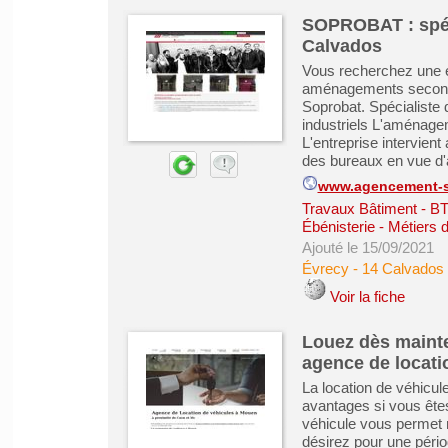
SOPROBAT : spéc
Calvados
Vous recherchez une e
aménagements secondai
Soprobat. Spécialiste 
industriels L'aménage
L'entreprise intervien
des bureaux en vue d'
www.agencement-s
Travaux Bâtiment - B
Ébénisterie - Métiers 
Ajouté le 15/09/2021
Évrecy
-
14 Calvados
Voir la fiche
Louez dès mainte
agence de locati
La location de véhicul
avantages si vous êtes
véhicule vous permet 
désirez pour une pério