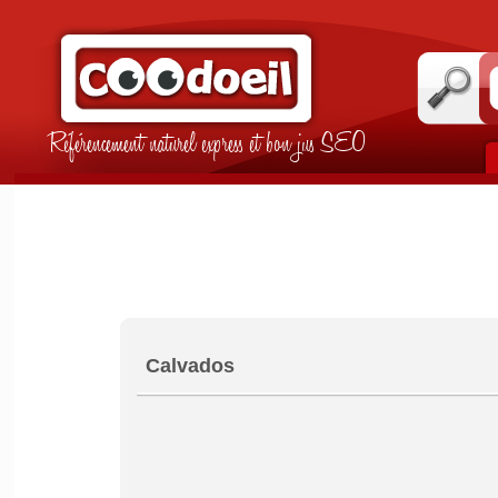
Référencement naturel express et bon jus SEO
Calvados