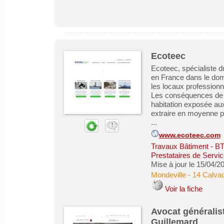
Ecoteec
Ecoteec, spécialiste du
en France dans le doma
les locaux professionn
Les conséquences de l
habitation exposée aux
extraire en moyenne plu
...
www.ecoteec.com
Travaux Bâtiment - B
Prestataires de Servic
Mise à jour le 15/04/2
Mondeville
-
14 Calva
Voir la fiche
Avocat généralist
Guillemard