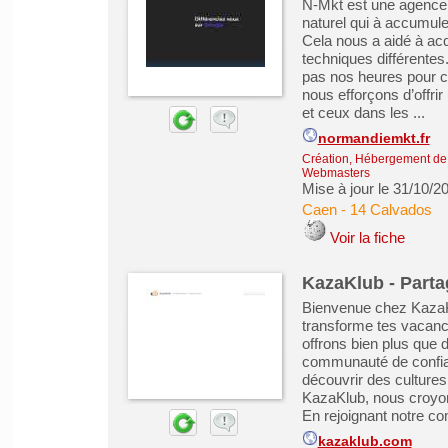
N-Mkt est une agence 
naturel qui à accumule
Cela nous a aidé à acq
techniques différente
pas nos heures pour cr
nous efforçons d’offrir
et ceux dans les ...
normandiemkt.fr
Création, Hébergement de s
Webmasters
Mise à jour le 31/10/2
Caen
-
14 Calvados
Voir la fiche
KazaKlub - Part
Bienvenue chez KazaKl
transforme tes vacanc
offrons bien plus que
communauté de confia
découvrir des cultures
KazaKlub, nous croyon
En rejoignant notre co
kazaklub.com