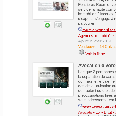
Foncieres Roumier vou
service la haute compé
immobilier, ’’Jacques
d’experts s’engage à ré
particulier ...
roumier-expertises.
Agences immobilières -
Ajouté le 25/05/2020
Vendeuvre
-
14 Calva
Voir la fiche
Avocat en divorc
Lorsque 2 personnes e
la séparation de corps
commun et le paiement
cas de la liquidation d
compétent du droit de 
préoccupations liées 
vous adresserez, car l
www.avocat-auber
Avocats - Loi - Droit -