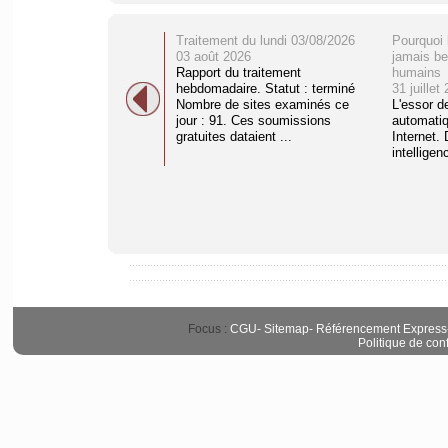
Traitement du lundi 03/08/2026
Pourquoi 
03 août 2026
jamais be
Rapport du traitement
humains
hebdomadaire. Statut : terminé
31 juillet
Nombre de sites examinés ce
L'essor d
jour : 91. Ces soumissions
automati
gratuites dataient ...
Internet. 
intelligenc
Focus :
CGU
-
Sitemap
-
Référencement Express
Politique de conf