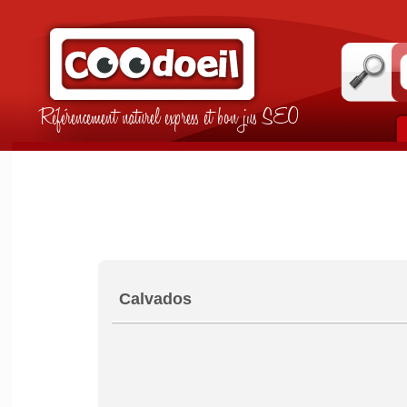
Référencement naturel express et bon jus SEO
Calvados