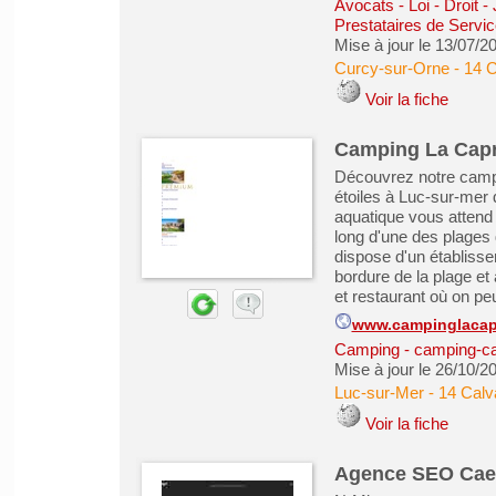
Avocats - Loi - Droit -
Prestataires de Servic
Mise à jour le 13/07/2
Curcy-sur-Orne
-
14 
Voir la fiche
Camping La Capr
Découvrez notre campi
étoiles à Luc-sur-mer
aquatique vous attend 
long d'une des plages
dispose d'un établisse
bordure de la plage et
et restaurant où on peu
www.campinglacap
Camping - camping-ca
Mise à jour le 26/10/2
Luc-sur-Mer
-
14 Calv
Voir la fiche
Agence SEO Caen