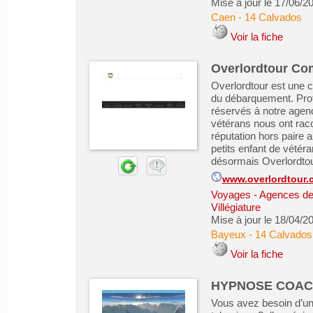
Mise à jour le 17/06/2
Caen
-
14 Calvados
Voir la fiche
Overlordtour C
Overlordtour est une 
du débarquement. Prof
réservés à notre agen
vétérans nous ont rac
réputation hors paire 
petits enfant de vétér
désormais Overlordtou
www.overlordtour.
Voyages - Agences de
Villégiature
Mise à jour le 18/04/2
Bayeux
-
14 Calvados
Voir la fiche
HYPNOSE COACHIN
Vous avez besoin d’un