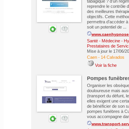
tabagique ? d’un régi
reprendre le contrôle 
des meilleures thérapi
objectifs. Cette métho
permettra d’accéder à
soit un potentiel de ...
www.caenhypnose.
Santé - Médecine - Hy
Prestataires de Servic
Mise à jour le 17/06/2
Caen
-
14 Calvados
Voir la fiche
Pompes funèbres
Organiser les obsèque
douloureuse mais aussi
(transport du défunt, l
elles exigent une cer
de bénéficier de son s
pompes funèbres à Cu
vous accompagne dans 
www.transport-servi