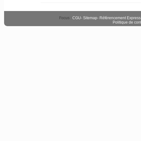
Focus :
CGU
-
Sitemap
-
Référencement Express
Politique de conf