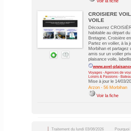
Voir la fiche
CROISIERE VOI
VOILE
Découvrez CROISIÈRE
habitable au départ du
Bretagne. Croisière en
Partez en voilier, à la
Morbihan et partagez u
amis sur un voilier
plaisance voile, labelli
www.avel-plaisanc
Voyages - Agences de voy
Loisirs & Passions
-
Bateau
Mise à jour le 14/03/2
Arzon
-
56 Morbihan
Voir la fiche
Traitement du lundi 03/08/2026
Pourquoi 