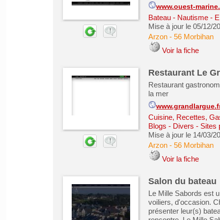
www.ouest-marine.
Bateau - Nautisme - 
Mise à jour le 05/12/2
Arzon
-
56 Morbihan
Voir la fiche
Restaurant Le G
Restaurant gastronomi
la mer
www.grandlargue.f
Cuisine, Recettes, Ga
Blogs - Divers - Sites
Mise à jour le 14/03/2
Arzon
-
56 Morbihan
Voir la fiche
Salon du bateau
Le Mille Sabords est u
voiliers, d'occasion.
présenter leur(s) batea
rencontre. Le Mille S