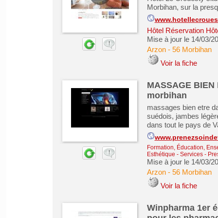
Morbihan, sur la pres
www.hotellecroues
Hôtel Réservation Hôt
Mise à jour le 14/03/2
Arzon
-
56 Morbihan
Voir la fiche
MASSAGE BIEN E
morbihan
massages bien etre da
suédois, jambes légères,
dans tout le pays de 
www.prenezsoinde
Formation, Éducation, Ens
Esthétique
-
Services - Pre
Mise à jour le 14/03/2
Arzon
-
56 Morbihan
Voir la fiche
Winpharma 1er éd