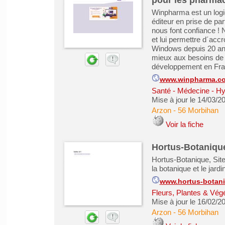
pour les pharma
Winpharma est un logic
éditeur en prise de pa
nous font confiance ! 
et lui permettre d´accro
Windows depuis 20 an
mieux aux besoins de n
développement en Fran
www.winpharma.c
Santé - Médecine - Hy
Mise à jour le 14/03/2
Arzon
-
56 Morbihan
Voir la fiche
Hortus-Botaniqu
Hortus-Botanique, Site d
la botanique et le jar
www.hortus-botani
Fleurs, Plantes & Vég
Mise à jour le 16/02/2
Arzon
-
56 Morbihan