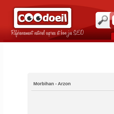
Référencement naturel express et bon jus SEO
Morbihan - Arzon