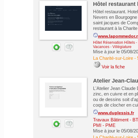
Hôtel restaurant 
Hôtel restaurant. Hote
Nevers en Bourgogne 
saint jacques de Compo
restaurant à la Charite
www.lapommedor.n
Hôtel Réservation Hôtels
-
Vacances - Villégiature
Mise à jour le 05/08/2
La Charité-sur-Loire
-
Voir la fiche
Atelier Jean-Cla
L'Atelier Jean Claude 
zinc, en cuivre et en p
ou de dessins soit d'ap
coqs de clocher en cu
www.duplessis.fr
Travaux Bâtiment - B
PMI - PME
Mise à jour le 05/08/2
La Charité-sur-Loire
-