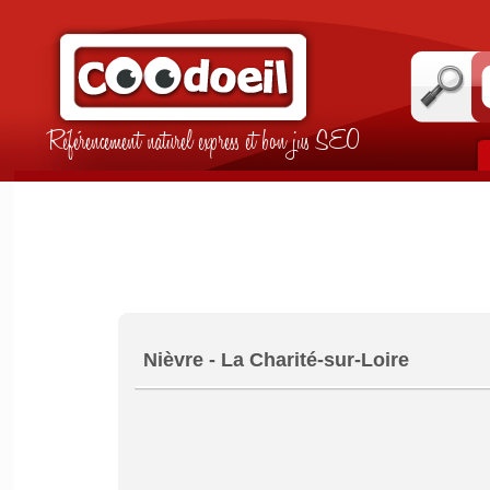
Référencement naturel express et bon jus SEO
Nièvre - La Charité-sur-Loire