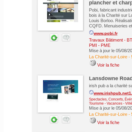
plancher et char
Pobi, fabricant indust
bois à la Charité sur 
Louis Borloo. Réalisat
CQFD. Menuiseries et 
www.pobi.fr
Travaux Bâtiment - B
PMI - PME
Mise à jour le 05/08/2
La Charité-sur-Loire
-
Voir la fiche
Lansdowne Road 
irish pub a la charité
www.irishpub.net1.
Spectacles, Concerts, Évé
Tourisme - Vacances - Vill
Mise à jour le 05/08/2
La Charité-sur-Loire
-
Voir la fiche