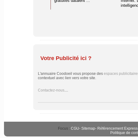
gratuites dataient ...
Internet. 
intelligenc
Votre Publicité ici ?
L'annuaire Coodoeil vous propose des
espaces publicitaire
contextuel avec lien vers votre site.
Contactez-nous
....
Focus :
CGU
-
Sitemap
-
Référencement Express
Politique de conf