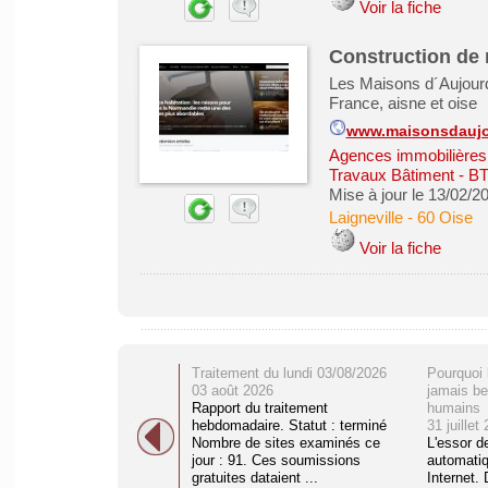
Voir la fiche
Construction de 
Les Maisons d´Aujourd
France, aisne et oise
www.maisonsdaujo
Agences immobilières -
Travaux Bâtiment - B
Mise à jour le 13/02/2
Laigneville
-
60 Oise
Voir la fiche
Traitement du lundi 03/08/2026
Pourquoi 
03 août 2026
jamais be
Rapport du traitement
humains
hebdomadaire. Statut : terminé
31 juillet
Nombre de sites examinés ce
L'essor d
jour : 91. Ces soumissions
automati
gratuites dataient ...
Internet. 