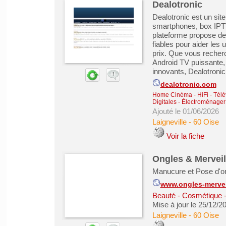
Dealotronic
Dealotronic est un sit
smartphones, box IPTV
plateforme propose des
fiables pour aider les u
prix. Que vous recherc
Android TV puissante,
innovants, Dealotronic 
dealotronic.com
Home Cinéma - HiFi - Télé
Digitales
-
Électroménager 
Ajouté le 01/06/2026
Laigneville
-
60 Oise
Voir la fiche
Ongles & Merveil
Manucure et Pose d'on
www.ongles-mervei
Beauté - Cosmétique -
Mise à jour le 25/12/2
Laigneville
-
60 Oise