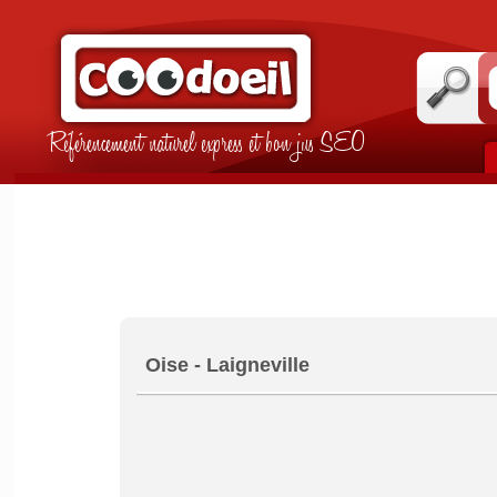
Référencement naturel express et bon jus SEO
Oise - Laigneville