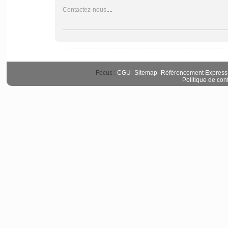
Contactez-nous
....
Focus :
CGU
-
Sitemap
-
Référencement Express
Politique de conf