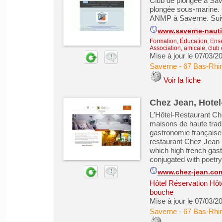
Club de plongée à Sav
plongée sous-marine
ANMP à Saverne. Suiv
www.saverne-nauti
Formation, Éducation, Ens
Association, amicale, club 
Mise à jour le 07/03/2
Saverne
-
67 Bas-Rhi
Voir la fiche
Chez Jean, Hotel-
L'Hôtel-Restaurant Che
maisons de haute tradi
gastronomie française 
restaurant Chez Jean 
which high french gast
conjugated with poetry
www.chez-jean.co
Hôtel Réservation Hôt
bouche
Mise à jour le 07/03/2
Saverne
-
67 Bas-Rhi