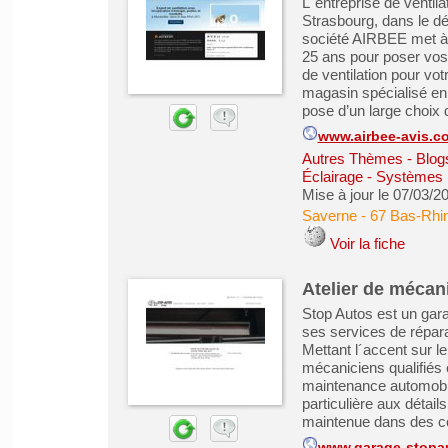
L´entreprise de ventil
Strasbourg, dans le d
société AIRBEE met à 
25 ans pour poser vos
de ventilation pour vot
magasin spécialisé en
pose d’un large choix d
www.airbee-avis.c
Autres Thèmes - Blogs
Éclairage - Systèmes 
Mise à jour le 07/03/2
Saverne
-
67 Bas-Rhi
Voir la fiche
Atelier de mécan
Stop Autos est un gar
ses services de répa
Mettant l´accent sur le
mécaniciens qualifiés 
maintenance automobil
particulière aux détail
maintenue dans des con
www.garage-stopau