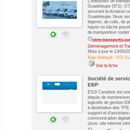
Choisissez un transpor
Guadeloupe (971). STR
assurant la livraison o
Guadeloupe. Nous ass
légères, de colis, de 
hayon ou bâche possibl
de transporteur routier 
strm-transports.c
Déménagement et Tra
Mise à jour le 13/05/2
Baie-Mahault
-
971 Gu
Voir la fiche
Société de servic
EBP
ES2I Caraïbes est une
depuis de nombreuses 
logiciels de gestion EB
à destination des TPE
support et d'assistanc
communication digital
(avec site internet vitri