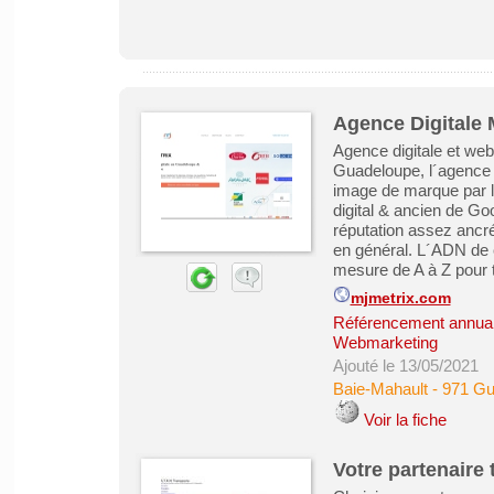
Agence Digitale 
Agence digitale et web
Guadeloupe, l´agence M
image de marque par le
digital & ancien de G
réputation assez ancr
en général. L´ADN de 
mesure de A à Z pour to
mjmetrix.com
Référencement annuair
Webmarketing
Ajouté le 13/05/2021
Baie-Mahault
-
971 Gu
Voir la fiche
Votre partenaire