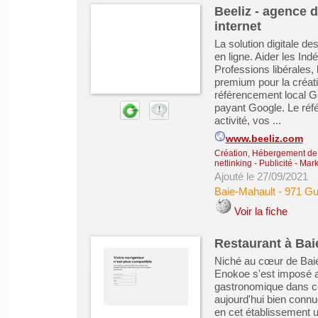
Beeliz - agence d
internet
La solution digitale de
en ligne. Aider les In
Professions libérales,
premium pour la créati
référencement local Go
payant Google. Le réfé
activité, vos ...
www.beeliz.com
Création, Hébergement de s
netlinking
-
Publicité - Mar
Ajouté le 27/09/2021
Baie-Mahault
-
971 Gu
Voir la fiche
Restaurant à Bai
Niché au cœur de Baie
Enokoe s'est imposé au
gastronomique dans ce
aujourd'hui bien connue
en cet établissement un