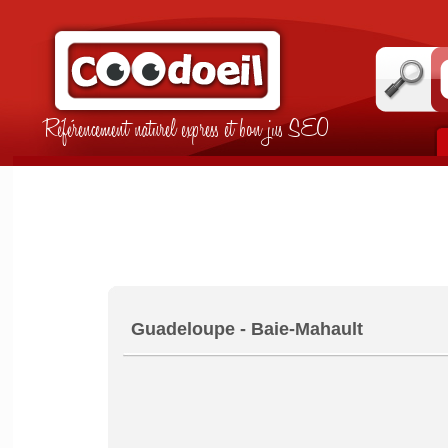
Référencement naturel express et bon jus SEO
Guadeloupe - Baie-Mahault