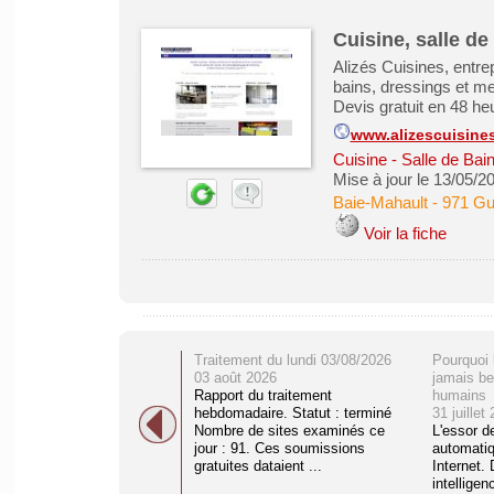
Cuisine, salle d
Alizés Cuisines, entre
bains, dressings et m
Devis gratuit en 48 he
www.alizescuisine
Cuisine - Salle de Bai
Mise à jour le 13/05/2
Baie-Mahault
-
971 Gu
Voir la fiche
Traitement du lundi 03/08/2026
Pourquoi 
03 août 2026
jamais be
Rapport du traitement
humains
hebdomadaire. Statut : terminé
31 juillet
Nombre de sites examinés ce
L'essor d
jour : 91. Ces soumissions
automati
gratuites dataient ...
Internet. 
intelligenc