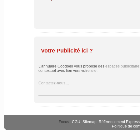
Votre Publicité ici ?
L'annuaire Coodoeil vous propose des
espaces publicitaire
contextuel avec lien vers votre site.
Contactez-nous
....
Focus :
CGU
-
Sitemap
-
Référencement Express
Politique de conf