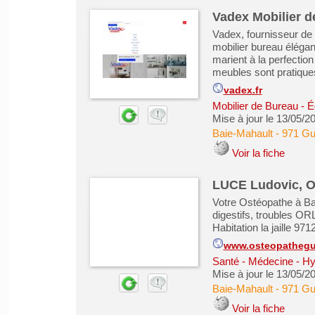
Vadex Mobilier 
Vadex, fournisseur de
mobilier bureau élégan
marient à la perfectio
meubles sont pratique
vadex.fr
Mobilier de Bureau - É
Mise à jour le 13/05/2
Baie-Mahault
-
971 Gu
Voir la fiche
LUCE Ludovic, O
Votre Ostéopathe à Bai
digestifs, troubles ORL
Habitation la jaille 
www.osteopatheg
Santé - Médecine - Hy
Mise à jour le 13/05/2
Baie-Mahault
-
971 Gu
Voir la fiche