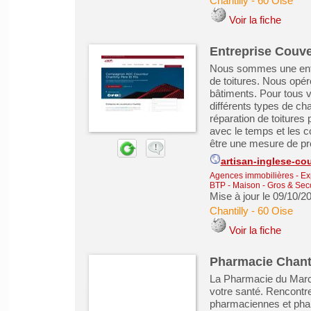
Chantilly
-
60 Oise
Voir la fiche
Entreprise Couver
Nous sommes une entre
de toitures. Nous opér
bâtiments. Pour tous 
différents types de ch
réparation de toitures 
avec le temps et les c
être une mesure de pré
artisan-inglese-co
Agences immobilières - Exp
BTP - Maison - Gros & Se
Mise à jour le 09/10/2
Chantilly
-
60 Oise
Voir la fiche
Pharmacie Chanti
La Pharmacie du March
votre santé. Rencontr
pharmaciennes et phar