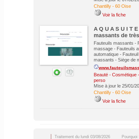
Chantilly
-
60 Oise
Voir la fiche
A Q U A S U I T E 
massants de très 
Fauteuils massants - 
massage - Fauteuils 
automatique - Fauteuil
massants - Siège de 
www.fauteuilsmass
Beauté - Cosmétique -
perso
Mise à jour le 25/01/2
Chantilly
-
60 Oise
Voir la fiche
Traitement du lundi 03/08/2026
Pourquoi 