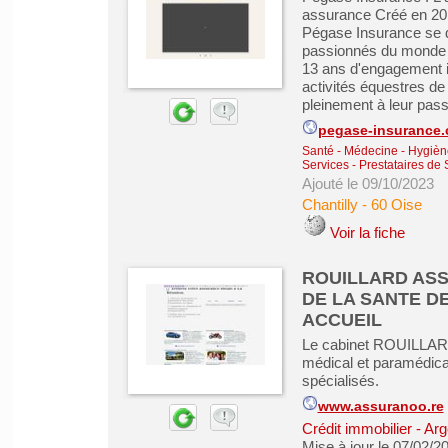
assurance Créé en 2010
Pégase Insurance se d
passionnés du monde 
13 ans d'engagement i
activités équestres de
pleinement à leur passio
pegase-insurance
Santé - Médecine - Hygiène
Services - Prestataires de 
Ajouté le 09/10/2023
Chantilly
-
60 Oise
Voir la fiche
ROUILLARD AS
DE LA SANTE D
ACCUEIL
Le cabinet ROUILLARD 
médical et paramédical
spécialisés.
www.assuranoo.re
Crédit immobilier
-
Arg
Mise à jour le 07/02/2