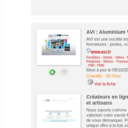
AVI : Aluminium V
AVI est une société ins
fermetures : portes, vo
www.avi.fr
Fenêtres - Volets - Vitres -
Pergolas - Stores
-
Travaux
- PMI - PME
Mise à jour le 09/10/2
Chantilly
-
60 Oise
Voir la fiche
Créateurs en lign
et artisans
Nous savons comme il 
valoriser votre savoir-
de vous démarquer. Per
unique offre à la fois 