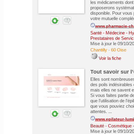
les médicaments dont
proposerons systématiq
disponible. Pour vous
votre mutuelle complém
www.pharmacie-cha
Santé - Médecine - Hy
Prestataires de Servic
Mise à jour le 09/10/2
Chantilly
-
60 Oise
Voir la fiche
Tout savoir sur l
Elles sont nombreuses
des poils indésirables
mais elles ne savent e
Si vous faites partie 
que l’utilisation de l’é
que vous pouviez chois
attentes. ...
www.epilateur-lum
Beauté - Cosmétique -
Mise à jour le 09/10/2