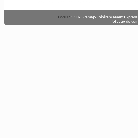
Focus :
CGU
-
Sitemap
-
Référencement Express
Politique de conf