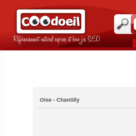
Référencement naturel express et bon jus SEO
Oise - Chantilly