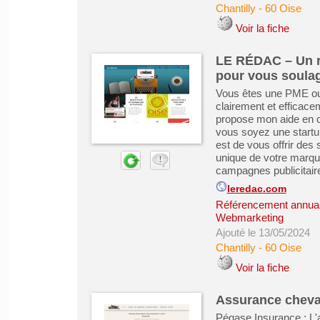
Chantilly
-
60 Oise
Voir la fiche
LE RÉDAC – Un ré
pour vous soula
Vous êtes une PME ou
clairement et efficac
propose mon aide en c
vous soyez une startup
est de vous offrir des 
unique de votre marque
campagnes publicitaire
leredac.com
Référencement annuair
Webmarketing
Ajouté le 13/05/2024
Chantilly
-
60 Oise
Voir la fiche
Assurance cheval
Pégase Insurance : L'a