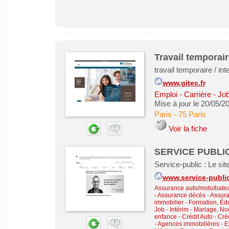
Travail temporai
travail temporaire / int
www.gitec.fr
Emploi - Carrière - Job
Mise à jour le 20/05/2
Paris
-
75 Paris
Voir la fiche
SERVICE PUBLI
Service-public : Le site
www.service-public
Assurance auto/moto/batea
- Assurance décès
-
Assura
immobilier
-
Formation, Éd
Job - Intérim
-
Mariage, No
enfance
-
Crédit Auto
-
Cré
-
Agences immobilières - Ex