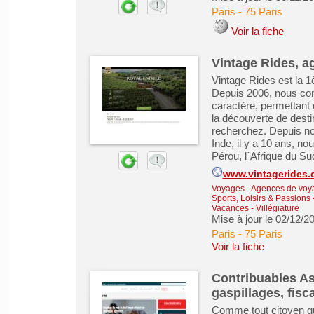
Paris
-
75 Paris
Voir la fiche
Vintage Rides, 
Vintage Rides est la 
Depuis 2006, nous co
caractère, permettant 
la découverte de desti
recherchez. Depuis no
Inde, il y a 10 ans, n
Pérou, l´Afrique du Sud,
www.vintagerides
Voyages - Agences de voy
Sports, Loisirs & Passions
Vacances - Villégiature
Mise à jour le 02/12/2
Paris
-
75 Paris
Voir la fiche
Contribuables As
gaspillages, fisca
Comme tout citoyen qu