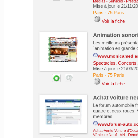
Médias
-
Services - Presta
Mise à jour le 21/11/2
Paris
-
75 Paris
Voir la fiche
Animation sonori
Les meilleurs présenta
´animation en grande d
www.monicamedia
Spectacles, Concerts
Mise à jour le 21/03/2
Paris
-
75 Paris
Voir la fiche
Achat voiture n
Le forum automobile f
quatre et deux roues. 
membres
www.forum-auto.com
Achat-Vente Voiture d'Occa
Véhicule Neuf - VN
-
Démén