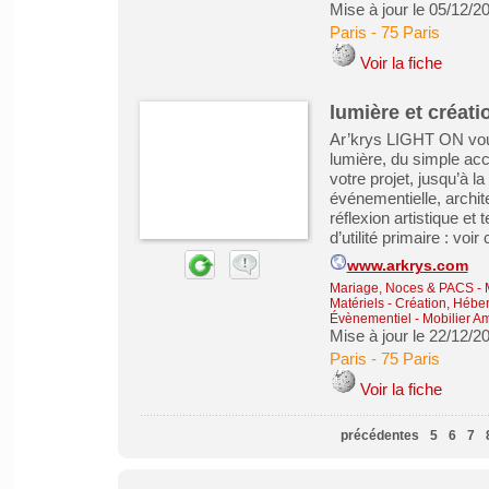
Mise à jour le 05/12/2
Paris
-
75 Paris
Voir la fiche
lumière et créati
Ar’krys LIGHT ON vous
lumière, du simple ac
votre projet, jusqu’à l
événementielle, archit
réflexion artistique et
d’utilité primaire : voir
www.arkrys.com
Mariage, Noces & PACS
-
Matériels
-
Création, Héber
Évènementiel
-
Mobilier A
Mise à jour le 22/12/2
Paris
-
75 Paris
Voir la fiche
précédentes
5
6
7