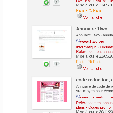
Pare-Brise - Conduite - Pil
Mise à jour le 21/05/2
Paris
-
75 Paris
Voir la fiche
Annuaire 1two
Annuaire 1two - annuai
www.1two.org
Informatique - Ordinat
Référencement annuair
Mise à jour le 21/05/2
Paris
-
75 Paris
Voir la fiche
code reduction,
Annuaire de code de r
vrai moyen pour écono
www.planreduc.co
Référencement annuair
plans - Codes promo
Mise à jour le 30/11/2