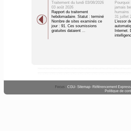
Traitement du lundi 03/08/2026
Pourquoi 
03 août 2026
jamais be
Rapport du traitement
humains
hebdomadaire. Statut : terminé
31 juillet
Nombre de sites examinés ce
L'essor d
jour : 91. Ces soumissions
automati
gratuites dataient ...
Internet. 
intelligenc
Focus :
CGU
-
Sitemap
-
Référencement Express
Politique de conf