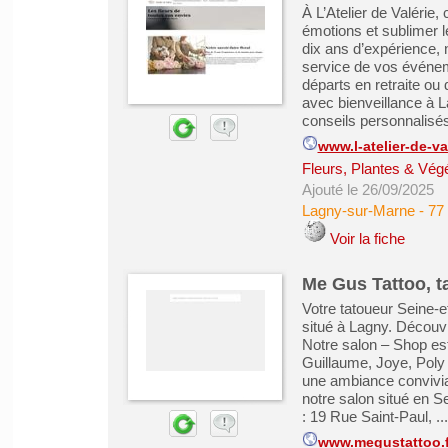
À L’Atelier de Valérie,
émotions et sublimer l
dix ans d’expérience, n
service de vos événeme
départs en retraite ou
avec bienveillance à
conseils personnalisés,
www.l-atelier-de-val
Fleurs, Plantes & Vég
Ajouté le 26/09/2025
Lagny-sur-Marne
-
77
Voir la fiche
Me Gus Tattoo, t
Votre tatoueur Seine-
situé à Lagny. Découvr
Notre salon – Shop est
Guillaume, Joye, Poly 
une ambiance convivia
notre salon situé en S
: 19 Rue Saint-Paul, ...
www.megustattoo.f