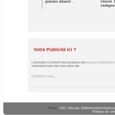
gratuites dataient ...
Internet. 
intelligenc
Votre Publicité ici ?
L'annuaire Coodoeil vous propose des
espaces publicitaire
contextuel avec lien vers votre site.
Contactez-nous
....
Focus :
CGU
-
Sitemap
-
Référencement Express
Politique de conf