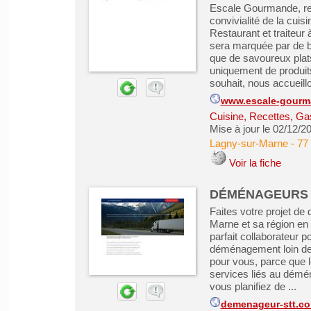
Escale Gourmande, re
convivialité de la cuisi
Restaurant et traiteu
sera marquée par de b
que de savoureux plat
uniquement de produits
souhait, nous accueillo
www.escale-gourm
Cuisine, Recettes, Ga
Mise à jour le 02/12/2
Lagny-sur-Marne
-
77
Voir la fiche
DÉMÉNAGEURS S
Faites votre projet de
Marne et sa région en
parfait collaborateur 
déménagement loin des 
pour vous, parce que 
services liés au démén
vous planifiez de ...
demenageur-stt.co