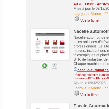
Art & Culture - Artiste
Mise à jour le 03/12/2
Lagny-sur-Marne
-
77
Voir la fiche
Nacelle automotri
Nacelle-automotrice.eu
et les solutions d’élév
professionnels. Le sit
neuves, incluant des n
télescopiques et plat
BTP, de l’industrie, de 
Chaque machine est déc
nacelle-automotric
Déménagement et Transpo
Business - B2B - PMI - PM
Ajouté le 09/02/2026
Lagny-sur-Marne
-
77
Voir la fiche
Escale Gourmad