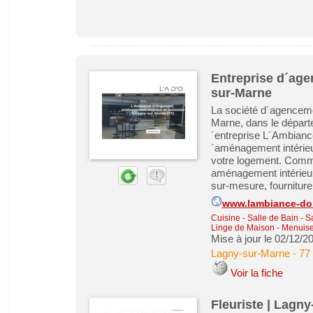
Entreprise d´age
sur-Marne
La société d´agencem
Marne, dans le départe
´entreprise L´Ambiance
´aménagement intérie
votre logement. Comme
aménagement intérieur
sur-mesure, fourniture 
www.lambiance-do
Cuisine - Salle de Bain - 
Linge de Maison
-
Menuiser
Mise à jour le 02/12/2
Lagny-sur-Marne
-
77
Voir la fiche
Fleuriste | Lagny