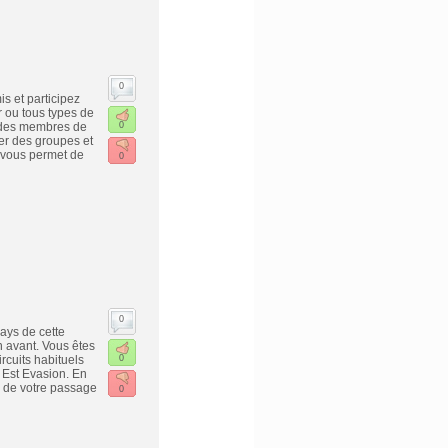
0
is et participez
 ou tous types de
c des membres de
0
er des groupes et
M vous permet de
0
0
pays de cette
n avant. Vous êtes
rcuits habituels
0
 Est Evasion. En
e de votre passage
0