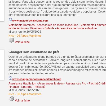
la licorne. Vous allez pouvoir ainsi retrouver des objets comme des kigurumi
combinaisons, des pyjamas ainsi que de nombreux accessoires et goodies q
autour de la licorne ou des animaux en général. Le pyjama licorne est deve
à des vidéos postées sur Youtube de la part de youtubers populaires. Cette
directement du Japon et il n'aura pas fallu longtemps ...
www.maisondelalicorne.com
Vêtements Hommes - Accessoires de mode masculine
-
Vêtements Femmes 
mode féminine
-
Vêtements Enfants - Accessoires de mode enfantine
Mise à jour le 26/05/2025
Nice
-
06 Alpes-Maritimes
Voir la fiche
Changer son assurance de prêt
Obtenir un prêt auprès d’une banque ou d’un autre établissement financie
certain nombre de démarches. Souvent longues et compliquées, elles n’abo
résultat positif. Pour éviter une perte de temps et des déceptions, il est mieu
dossier à un cabinet agréé. SOCAVIE est un cabinet spécialisé dans les que
d’assurance depuis plusieurs années. Il vous accompagne efficacement tou
processus de demande de prêt afin ...
www.changersonassurancedepret.com
Assurance Habitation - Assurances Maison - Assurances Pro
-
Rachat Crédit
Finance - Epargne - Fiscalité
Mise à jour le 26/05/2025
Nice
-
06 Alpes-Maritimes
Voir la fiche