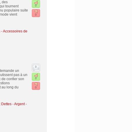
, des
ui tournent
0
nu populaire suite
 mode vient
0
- Accessoires de
0
r demande un
utissent pas à un
x de confier son
0
stions
t au long du
0
 Dettes
-
Argent -