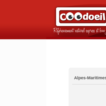
Référencement naturel express et b
Alpes-Maritimes