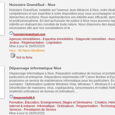
Huissiers GrandSud - Nice
Huissiers GrandSud, installée sur l'avenue Jean Médecin à Nice, notre étud
compétences et son expertise à votre disposition pour vous accompagner d
démarches et actions. Nous représenterons vos intérêts avec efficacité, dyn
et professionnalisme. En tant qu'huissier de justice à Nice nous pouvons re
intérêts en réalisant des constats de toute nature. Nous disposons des équ
nécessaires afin que nos constatations et le ...
huissiersgrandsud.com
Agences immobilières - Expertise immobilière - Diagnostic immobilier
-
Avoca
Justice - Réglementation - Législation
Mise à jour le 26/05/2025
Nice
-
06 Alpes-Maritimes
Voir la fiche
Dépannage informatique Nice
Dépannage informatique à Nice, Réparation ordinateur de bureau et portab
particuliers et entreprise. Réparations imprimantes HP Canon Brother et E
proposons un service de maintenance informatique pour les particuliers. En
exemples : Optimisation système Windows Vista, Windows 7, Windows 8.1 
Désinfection de malwares, virus, cryptojacking, ransomwares et rootkits Ne
(matériel) ordinateurs de bureau et ordinateurs ...
depanninfo06.fr
Formation, Éducation, Enseignement, Stages et Séminaires
-
Création, Héb
internet & extranet
-
Informatique - Ordinateurs - Programmation - Technolog
Services - Prestataires de Service
Mise à jour le 26/05/2025