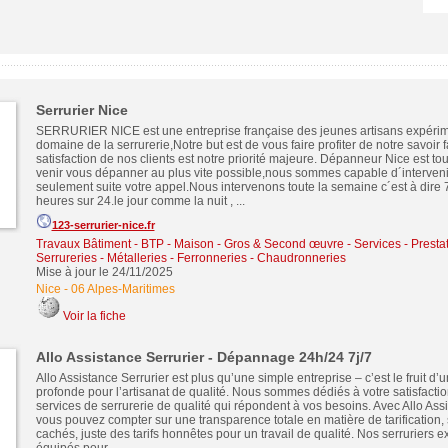
Serrurier Nice
SERRURIER NICE est une entreprise française des jeunes artisans expérim
domaine de la serrurerie,Notre but est de vous faire profiter de notre savoir fa
satisfaction de nos clients est notre priorité majeure. Dépanneur Nice est to
venir vous dépanner au plus vite possible,nous sommes capable d´interven
seulement suite votre appel.Nous intervenons toute la semaine c´est à dire 7
heures sur 24.le jour comme la nuit , ...
123-serrurier-nice.fr
Travaux Bâtiment - BTP - Maison - Gros & Second œuvre
-
Services - Presta
Serrureries - Métalleries - Ferronneries - Chaudronneries
Mise à jour le 24/11/2025
Nice
-
06 Alpes-Maritimes
Voir la fiche
Allo Assistance Serrurier - Dépannage 24h/24 7j/7
Allo Assistance Serrurier est plus qu’une simple entreprise – c’est le fruit d
profonde pour l’artisanat de qualité. Nous sommes dédiés à votre satisfactio
services de serrurerie de qualité qui répondent à vos besoins. Avec Allo Assi
vous pouvez compter sur une transparence totale en matière de tarification,
cachés, juste des tarifs honnêtes pour un travail de qualité. Nos serruriers e