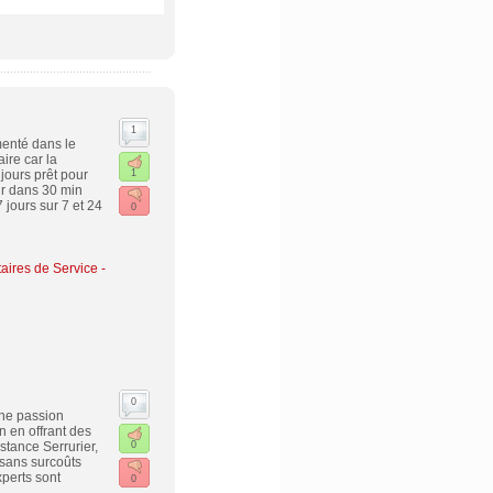
1
enté dans le
ire car la
ujours prêt pour
1
ir dans 30 min
 jours sur 7 et 24
0
taires de Service
-
0
’une passion
n en offrant des
stance Serrurier,
0
 sans surcoûts
xperts sont
0