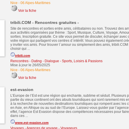
Nice
-
06 Alpes-Maritimes
Voir la fiche
tribili.COM - Rencontres gratuites -
Site de rencontres et sorties entre amis, célibataires ou non. Trouvez des am
aux activités organisées par thème : Sport, Musique, Culture, Voyage, Amour
sorties. Inscription gratuite. Ce site vous permet de discuter, échanger ave
votre région qui partagent vos centres d´intérêt. Vous pouvez également cré
y inviter vos amis. Pour trouver l´amour ou simplement des amis, tribili.CO
choisir qui ...
tribili.com
Rencontres - Dating - Dialogue
-
Sports, Loisirs & Passions
Mise à jour le 26/05/2025
Nice
-
06 Alpes-Maritimes
Voir la fiche
est-evasion
L’Europe de l’Est est une région qui enchante, sublime et séduit. Plusieurs 
partie du vieux continent ont des atouts touristiques qui sont rarement mis e
à la recherche de nouvelles destinations touristiques qui rompent avec les ci
en Asie, en Afrique ou au sud de l’Europe. Laissez-vous guider par l’agence
effet, l’agence Est Evasion dispose des compétences nécessaires pour fair
dans ces ...
www.est-evasion.com
Voyages - Agences de voyage - Voyageurs