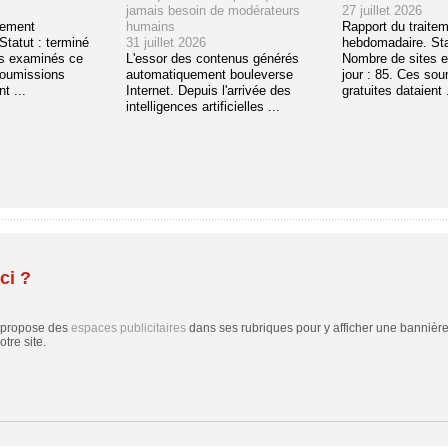
jamais besoin de modérateurs
27 juillet 2026
tement
humains
Rapport du traite
tatut : terminé
31 juillet 2026
hebdomadaire. Sta
s examinés ce
L'essor des contenus générés
Nombre de sites 
soumissions
automatiquement bouleverse
jour : 85. Ces so
t ...
Internet. Depuis l'arrivée des
gratuites dataient .
intelligences artificielles ...
ci ?
 propose des
espaces publicitaires
dans ses rubriques pour y afficher une bannière,
tre site.