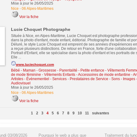
Mise à jour le 26/05/2025
Nice
-
06 Alpes-Maritimes
Voir la fiche
Lucie Choquet Photographe
Située à Nice, en Alpes-Maritime, Lucie Choquet est photographe profession
dans la photo d'enfant, mode enfant, éditorial. Photographe de famille et port
Déluré, le style Lucie Choquet est empreint de ses années d'expériences e
a reçue plusieurs distinctions. De retour en France, forte d'une collaborati
Portrait d'Enfant, elle se spécialise dans la photo d'enfant et les portraits de 
Elle ...
www.luciechoquet.com
Bébé - Maman - Grossesse - Parentalité - Petite enfance
-
Vêtements Femme
de mode féminine
-
Vêtements Enfants - Accessoires de mode enfantine
-
Ar
Artistes - Évènementiel
-
Services - Prestataires de Service
-
Sons - Images -
Audiovisuel
Mise à jour le 26/05/2025
Nice
-
06 Alpes-Maritimes
Voir la fiche
1
2
3
4
5
6
7
8
9
10
11
suivantes
undi 03/08/2026
Pourquoi le web a plus que
Traitement du lun