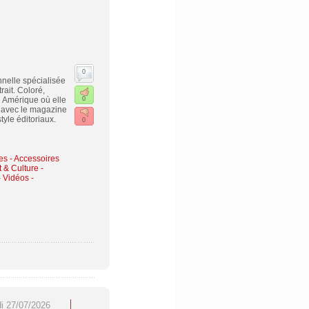
0
nelle spécialisée
rait. Coloré,
n Amérique où elle
0
on avec le magazine
style éditoriaux.
0
s - Accessoires
t & Culture -
 Vidéos -
di 27/07/2026
SEO & GEO 2026 : les
Traitement du lundi 