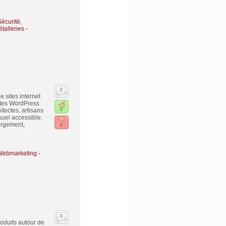
écurité,
talleries -
0
 sites internet
sites WordPress
tectes, artisans
0
uel accessible.
ergement,
0
- Webmarketing
-
0
oduits autour de