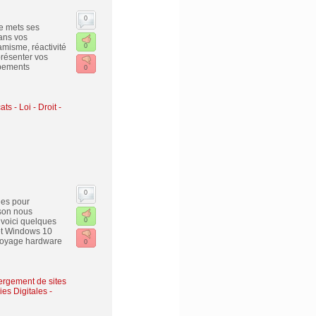
0
e mets ses
ans vos
amisme, réactivité
0
présenter vos
ipements
0
ts - Loi - Droit -
0
les pour
pson nous
 voici quelques
0
et Windows 10
ttoyage hardware
0
ergement de sites
ies Digitales
-