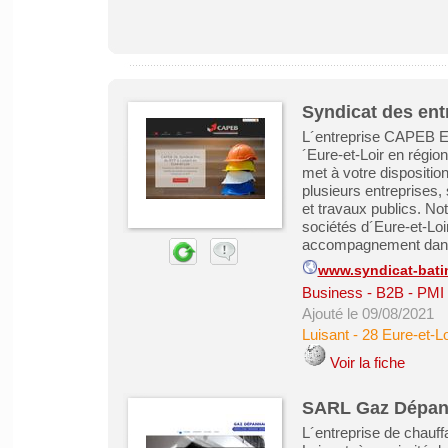
Syndicat des ent
L´entreprise CAPEB Eu
´Eure-et-Loir en régio
met à votre dispositi
plusieurs entreprises, 
et travaux publics. Not
sociétés d´Eure-et-Loi
accompagnement dans
www.syndicat-bati
Business - B2B - PMI
Ajouté le 09/08/2021
Luisant
-
28 Eure-et-Lo
Voir la fiche
SARL Gaz Dépann
L´entreprise de chauf