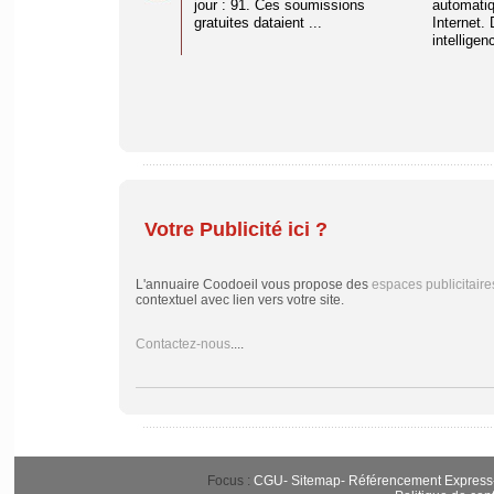
jour : 91. Ces soumissions
automati
gratuites dataient ...
Internet. 
intelligenc
Votre Publicité ici ?
L'annuaire Coodoeil vous propose des
espaces publicitaire
contextuel avec lien vers votre site.
Contactez-nous
....
Focus :
CGU
-
Sitemap
-
Référencement Express