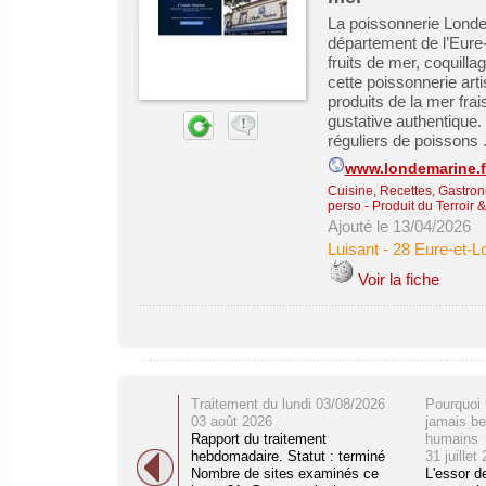
La poissonnerie Londe 
département de l’Eure-
fruits de mer, coquilla
cette poissonnerie art
produits de la mer frai
gustative authentique
réguliers de poissons .
www.londemarine.f
Cuisine, Recettes, Gastro
perso
-
Produit du Terroir 
Ajouté le 13/04/2026
Luisant
-
28 Eure-et-Lo
Voir la fiche
Traitement du lundi 03/08/2026
Pourquoi 
03 août 2026
jamais be
Rapport du traitement
humains
hebdomadaire. Statut : terminé
31 juillet
Nombre de sites examinés ce
L'essor d