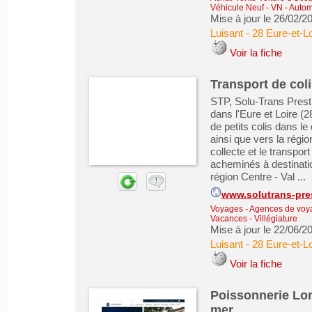
Véhicule Neuf - VN
-
Automo
Mise à jour le 26/02/2
Luisant
-
28 Eure-et-Lo
Voir la fiche
Transport de col
STP, Solu-Trans Presti
dans l'Eure et Loire (2
de petits colis dans le
ainsi que vers la régio
collecte et le transpor
acheminés à destinati
région Centre - Val ...
www.solutrans-pres
Voyages - Agences de voy
Vacances - Villégiature
Mise à jour le 22/06/2
Luisant
-
28 Eure-et-Lo
Voir la fiche
Poissonnerie Lon
mer