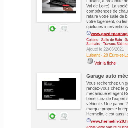
Luisant, à proximité d
Val de Loire). La so
compétences de chauffa
refaire votre salle de 
votre logement, ou le
quelques interventions h
www.gazdepannage
Cuisine - Salle de Bain - 
Sanitaire
-
Travaux Bâtimen
Ajouté le 22/06/2021
Luisant
-
28 Eure-et-Lo
Voir la fiche
Garage auto méca
Vous recherchez un ga
rendez-vous chez le g
mécanique et agent Rena
bénéficiez de l'expert
véhicule. Une panne ?
marque propose la rép
Hermelin, c'est aussi et
www.hermelin-28.fr
Achat-Vente Voiture d'Occa