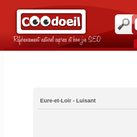
Référencement naturel express et bon jus SEO
Eure-et-Loir - Luisant